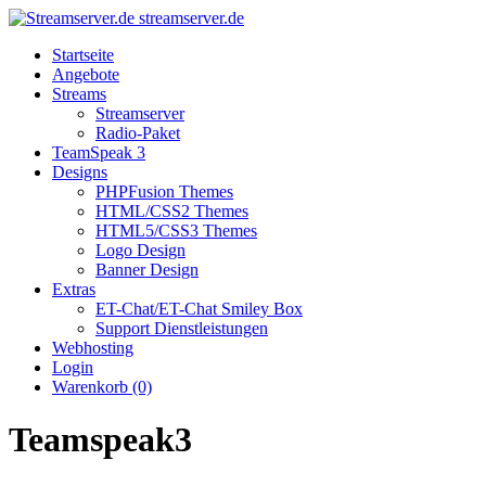
streamserver.de
Startseite
Angebote
Streams
Streamserver
Radio-Paket
TeamSpeak 3
Designs
PHPFusion Themes
HTML/CSS2 Themes
HTML5/CSS3 Themes
Logo Design
Banner Design
Extras
ET-Chat/ET-Chat Smiley Box
Support Dienstleistungen
Webhosting
Login
Warenkorb (0)
Teamspeak3