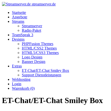
streamserver.de
Startseite
Angebote
Streams
Streamserver
Radio-Paket
TeamSpeak 3
Designs
PHPFusion Themes
HTML/CSS2 Themes
HTML5/CSS3 Themes
Logo Design
Banner Design
Extras
ET-Chat/ET-Chat Smiley Box
Support Dienstleistungen
Webhosting
Login
Warenkorb (0)
ET-Chat/ET-Chat Smiley Box