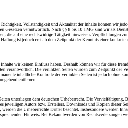
die Richtigkeit, Vollständigkeit und Aktualität der Inhalte können wir
n Gesetzen verantwortlich. Nach §§ 8 bis 10 TMG sind wir als Dienstean
, die auf eine rechtswidrige Tätigkeit hinweisen. Verpflichtungen z
e Haftung ist jedoch erst ab dem Zeitpunkt der Kenntnis einer konkre
n Inhalte wir keinen Einfluss haben. Deshalb können wir für diese fre
 Seiten verantwortlich. Die verlinkten Seiten wurden zum Zeitpunkt der
manente inhaltliche Kontrolle der verlinkten Seiten ist jedoch ohne ko
umgehend entfernen.
n Seiten unterliegen dem deutschen Urheberrecht. Die Vervielfältigung,
 jeweiligen Autors bzw. Erstellers. Downloads und Kopien dieser Seite
n, werden die Urheberrechte Dritter beachtet. Insbesondere werden Inhal
tsprechenden Hinweis. Bei Bekanntwerden von Rechtsverletzungen wer