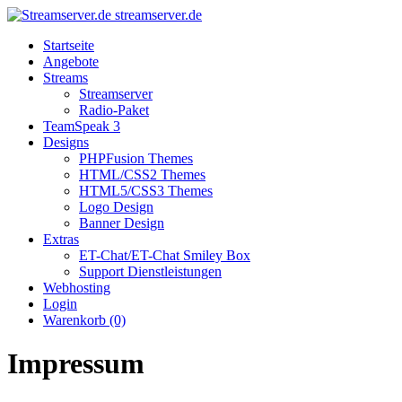
streamserver.de
Startseite
Angebote
Streams
Streamserver
Radio-Paket
TeamSpeak 3
Designs
PHPFusion Themes
HTML/CSS2 Themes
HTML5/CSS3 Themes
Logo Design
Banner Design
Extras
ET-Chat/ET-Chat Smiley Box
Support Dienstleistungen
Webhosting
Login
Warenkorb (0)
Impressum